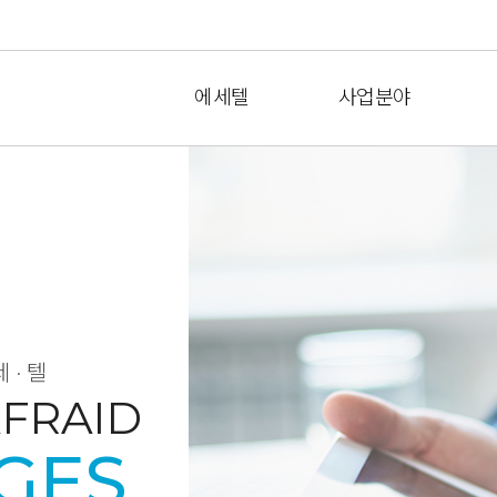
에세텔
사업분야
세·텔
FRAID
GES