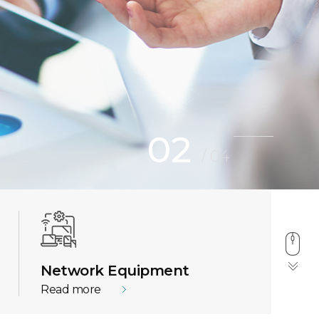
02
/
04
Network Equipment
Read more